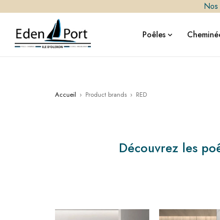
Nos i
Poêles
Cheminée
Accueil
›
Product brands
›
RED
Découvrez les poê