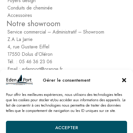
Foyers design
Conduits de cheminée
Accessoires
Notre showroom
Service commercial – Administratif – Showroom
Z.A La Jarrie
4, rue Gustave Eiffel
17550 Dolus d’Oléron
Tél. : 05 46 36 23 06
Email : edenport@orange.fr
Contactez Eden Port
Gérer le consentement
Comptabilité
2, rue de Vert-Bois – La Gaconnière
Pour offrir les meilleures expériences, nous utilisons des technologies telles
que les cookies pour stocker et/ou accéder aux informations des appareils. Le
17480 le Château d’Oléon
fait de consentir à ces technologies nous permettra de traiter des données
Tél. : 05 46 47 78 16
telles que le comportement de navigation ou les ID uniques sur ce site.
Email : edenport@orange.fr
ACCEPTER
Nos catalogues