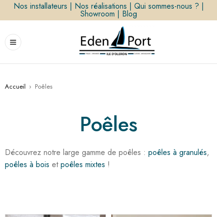
Nos installateurs
|
Nos réalisations
|
Qui sommes-nous ?
|
Showroom
|
Blog
Accueil
›
Poêles
Poêles
Découvrez notre large gamme de poêles :
poêles à granulés
,
poêles à bois
et
poêles mixtes
!