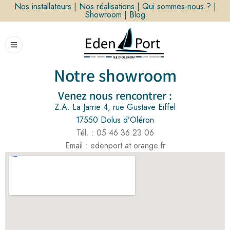
Nos installateurs
|
Nos réalisations
|
Qui sommes-nous ?
|
Showroom
|
Blog
Notre showroom
Venez nous rencontrer :
Z.A. La Jarrie 4, rue Gustave Eiffel
17550 Dolus d’Oléron
Tél. :
05 46 36 23 06
Email : edenport at orange.fr