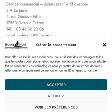
Service commercial – Administratif – Showroom
Z.A La Jarrie
4, rue Gustave Eiffel
17550 Dolus d’Oléron
Tél. : 05 46 36 23 06
Email : edenport@orange.fr
Contactez Eden Port
Gérer le consentement
Comptabilité
2, rue de Vert-Bois – La Gaconnière
Pour offrir les meilleures expériences, nous utilisons des technologies telles
que les cookies pour stocker et/ou accéder aux informations des appareils. Le
17480 le Château d’Oléon
fait de consentir à ces technologies nous permettra de traiter des données
Tél. : 05 46 47 78 16
telles que le comportement de navigation ou les ID uniques sur ce site.
Email : edenport@orange.fr
ACCEPTER
Nos catalogues
REFUSER
© Eden Port – Site réalisé par l’
agence SEO Linkawa
Mentions légales
Politique de cookies
Plan de site
Nous contacter
VOIR LES PRÉFÉRENCES