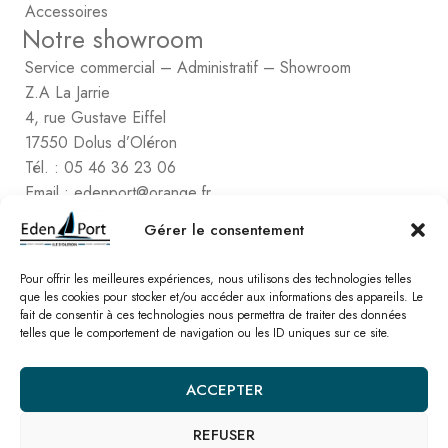
Accessoires
Notre showroom
Service commercial – Administratif – Showroom
Z.A La Jarrie
4, rue Gustave Eiffel
17550 Dolus d’Oléron
Tél. : 05 46 36 23 06
Email : edenport@orange.fr
Contactez Eden Port
Gérer le consentement
Comptabilité
2, rue de Vert-Bois – La Gaconnière
Pour offrir les meilleures expériences, nous utilisons des technologies telles
17480 le Château d’Oléon
que les cookies pour stocker et/ou accéder aux informations des appareils. Le
fait de consentir à ces technologies nous permettra de traiter des données
Tél. : 05 46 47 78 16
telles que le comportement de navigation ou les ID uniques sur ce site.
Email : edenport@orange.fr
ACCEPTER
Nos catalogues
REFUSER