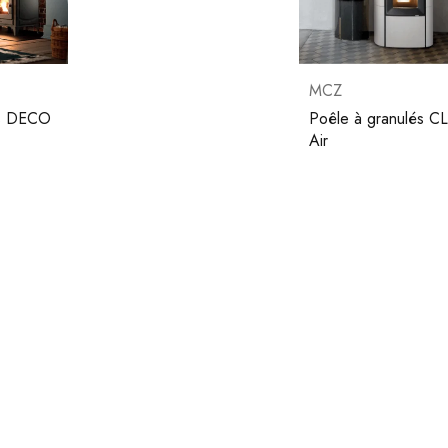
MCZ
és DECO
Poêle à granulés C
Air