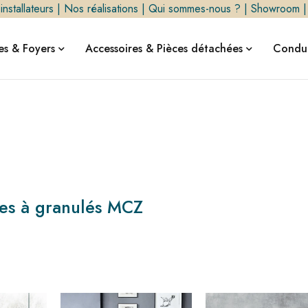
nstallateurs
|
Nos réalisations
|
Qui sommes-nous ?
|
Showroom
s & Foyers
Accessoires & Pièces détachées
Condui
es à granulés MCZ