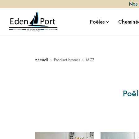
Nos i
Poêles
Cheminée
Accueil
›
Product brands
›
MCZ
Poêl