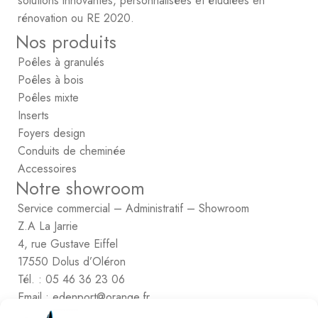
solutions innovantes, personnalisées et étudiées en
rénovation ou RE 2020.
Nos produits
Poêles à granulés
Poêles à bois
Poêles mixte
Inserts
Foyers design
Conduits de cheminée
Accessoires
Notre showroom
Service commercial – Administratif – Showroom
Z.A La Jarrie
4, rue Gustave Eiffel
17550 Dolus d’Oléron
Tél. : 05 46 36 23 06
Email : edenport@orange.fr
Contactez Eden Port