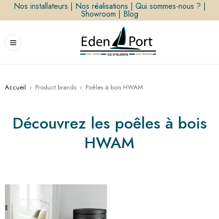
Nos installateurs
|
Nos réalisations
|
Qui sommes-nous ?
|
Showroom
|
Blog
Accueil
›
Product brands
›
Poêles à bois HWAM
Découvrez les poêles à bois
HWAM