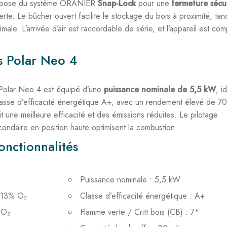
4 dispose du système ORANIER
Snap-Lock
pour une
fermeture sécu
rte. Le bûcher ouvert facilite le stockage du bois à proximité, tan
male. L’arrivée d’air est raccordable de série, et l’appareil est com
s Polar Neo 4
 Polar Neo 4 est équipé d’une
puissance nominale de 5,5 kW
, i
 classe d’efficacité énergétique A+, avec un rendement élevé de 7
une meilleure efficacité et des émissions réduites. Le pilotage
secondaire en position haute optimisent la combustion.
onctionnalités
Puissance nominale : 5,5 kW
à 13% O₂
Classe d’efficacité énergétique : A+
 O₂
Flamme verte / Critt bois (CB) : 7*