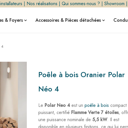
nstallateurs
|
Nos réalisations
|
Qui sommes-nous ?
|
Showroom
s & Foyers
Accessoires & Pièces détachées
Condui
o 4
Poêle à bois Oranier Polar
Néo 4
Le
Polar Neo 4
est un
poêle à bois
compact 
puissant, certifié
Flamme Verte 7 étoiles
, off
une puissance nominale de
5,5 kW
. Il est
disponible en plusieurs finitions, ce qui lui per