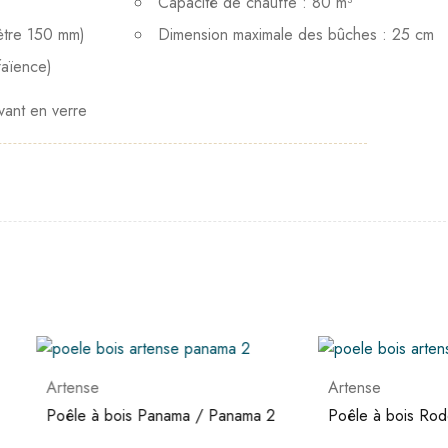
Capacité de chauffe : 80 m³
ètre 150 mm)
Dimension maximale des bûches : 25 cm
faïence)
vant en verre
se
Artense
 à bois Panama / Panama 2
Poêle à bois Rodde