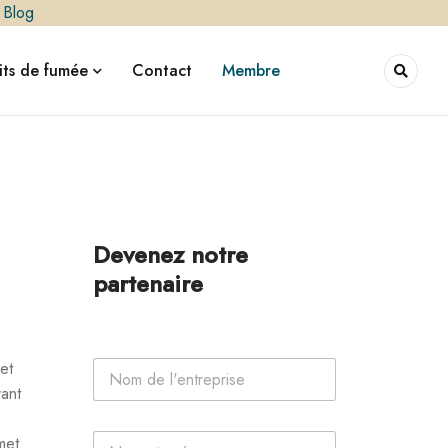
|
Blog
ts de fumée
Contact
Membre
Devenez notre
partenaire
N
et
o
rant
m
d
d
P
e
met
e