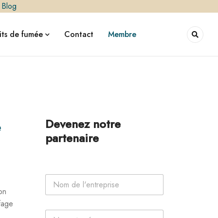
|
Blog
ts de fumée
Contact
Membre
Devenez notre
e
partenaire
N
o
on
m
fage
d
P
e