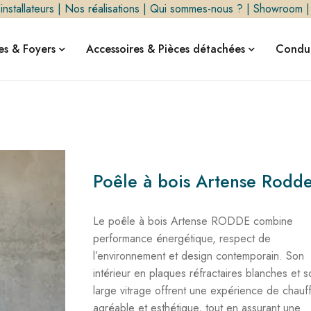
nstallateurs
|
Nos réalisations
|
Qui sommes-nous ?
|
Showroom
s & Foyers
Accessoires & Pièces détachées
Condui
Poêle à bois Artense Rodd
Le poêle à bois Artense RODDE combine
performance énergétique, respect de
l’environnement et design contemporain. Son
intérieur en plaques réfractaires blanches et s
large vitrage offrent une expérience de chauf
agréable et esthétique, tout en assurant une