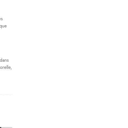
es
ique
 dans
orelle,