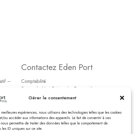
Contactez Eden Port
atif –
Comptabilité
2, rue de Vert-Bois – La Gaconnière
17480 le Château d’Oléon
Gérer le consentement
Tél. : 05 46 47 78 16
Email : edenport@orange.fr
es meilleures expériences, nous utilisons des technologies telles que les cookies
et/ou accéder aux informations des appareils. Le fait de consentir à ces
 nous permettra de traiter des données telles que le comportement de
Nos catalogues
 les ID uniques sur ce site.