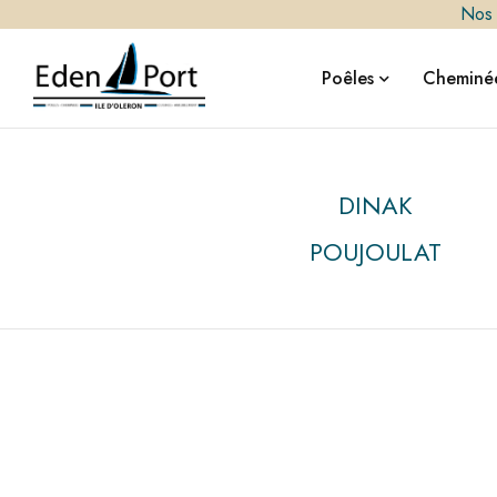
Nos i
Poêles
Cheminée
DINAK
POUJOULAT