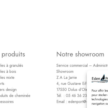
 produits
Notre showroom
les à granulés
Service commercial – Administr
les à bois
Showroom
les mixte
Z.A La Jarrie
rts
4, rue Gustave Eiffel
ers design
17550 Dolus d’Oléron
Pour offrir l
duits de cheminée
Tél. : 05 46 36 23 06
pour stocker 
technologies
essoires
Email : edenport@orange.fr
navigation ou