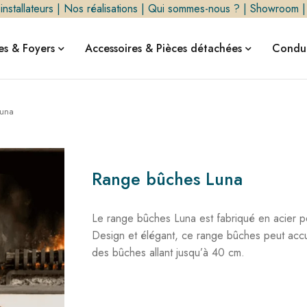
nstallateurs
|
Nos réalisations
|
Qui sommes-nous ?
|
Showroom
s & Foyers
Accessoires & Pièces détachées
Condui
Luna
Range bûches Luna
Le range bûches Luna est fabriqué en acier pe
Design et élégant, ce range bûches peut accue
des bûches allant jusqu’à 40 cm.