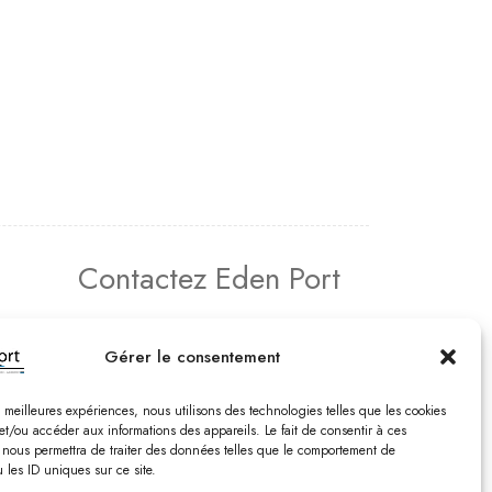
Contactez Eden Port
atif –
Comptabilité
Gérer le consentement
2, rue de Vert-Bois – La Gaconnière
17480 le Château d’Oléon
Tél. : 05 46 47 78 16
es meilleures expériences, nous utilisons des technologies telles que les cookies
et/ou accéder aux informations des appareils. Le fait de consentir à ces
Email : edenport@orange.fr
 nous permettra de traiter des données telles que le comportement de
 les ID uniques sur ce site.