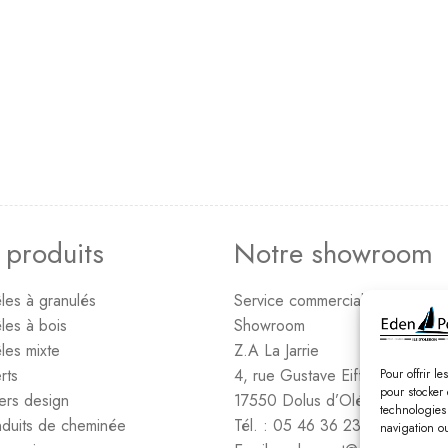
 produits
Notre showroom
les à granulés
Service commercial – Administr
les à bois
Showroom
les mixte
Z.A La Jarrie
rts
4, rue Gustave Eiffel
Pour offrir l
pour stocker 
ers design
17550 Dolus d’Oléron
technologies
duits de cheminée
Tél. : 05 46 36 23 06
navigation ou