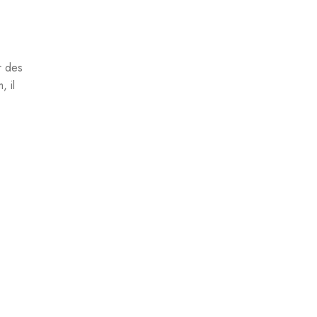
r des
 il