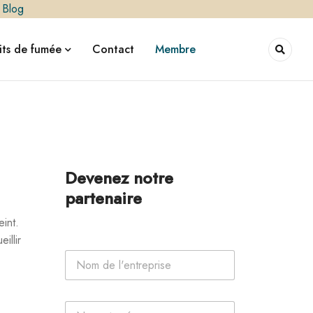
|
Blog
ts de fumée
Contact
Membre
Devenez notre
partenaire
int.
illir
N
o
m
d
l
P
e
'