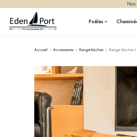
Nos i
Poêles
Cheminée
Accueil
›
Accessoires
›
Range-bûches
›
Range bûches 