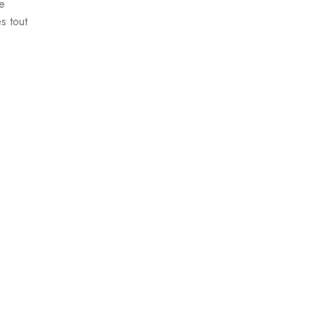
ne
s tout
e