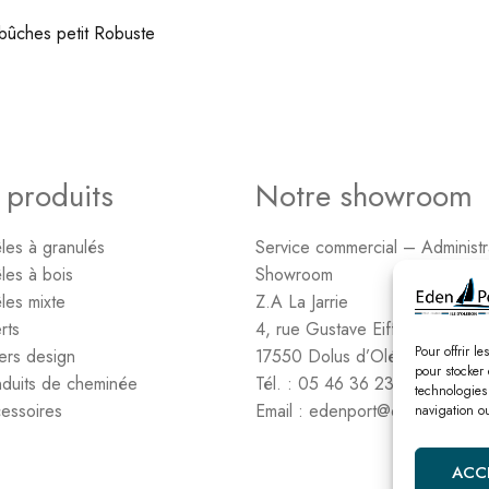
bûches petit Robuste
 produits
Notre showroom
les à granulés
Service commercial – Administr
les à bois
Showroom
les mixte
Z.A La Jarrie
rts
4, rue Gustave Eiffel
Pour offrir l
ers design
17550 Dolus d’Oléron
pour stocker 
duits de cheminée
Tél. : 05 46 36 23 06
technologies
essoires
Email : edenport@orange.fr
navigation ou
ACC