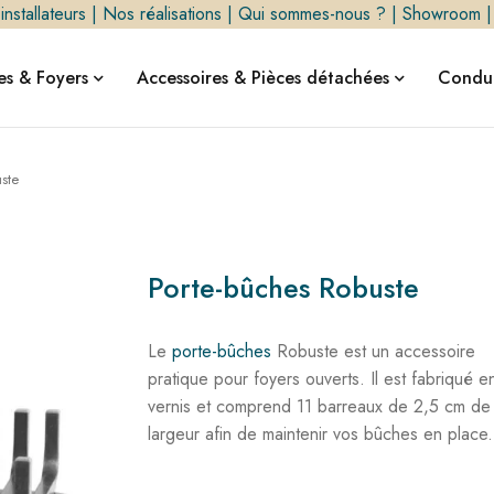
nstallateurs
|
Nos réalisations
|
Qui sommes-nous ?
|
Showroom
s & Foyers
Accessoires & Pièces détachées
Condui
ste
Porte-bûches Robuste
Le
porte-bûches
Robuste est un accessoire
pratique pour foyers ouverts. Il est fabriqué e
vernis et comprend 11 barreaux de 2,5 cm de
largeur afin de maintenir vos bûches en place.