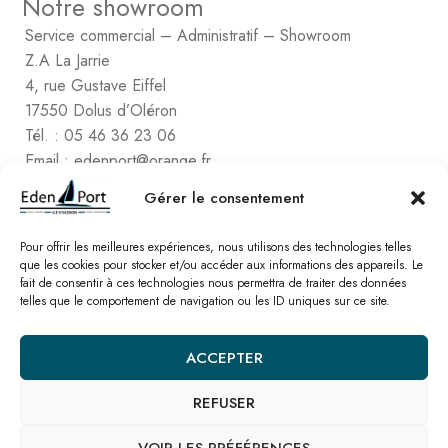
Notre showroom
Service commercial – Administratif – Showroom
Z.A La Jarrie
4, rue Gustave Eiffel
17550 Dolus d’Oléron
Tél. : 05 46 36 23 06
Email : edenport@orange.fr
Contactez Eden Port
Gérer le consentement
Comptabilité
2, rue de Vert-Bois – La Gaconnière
Pour offrir les meilleures expériences, nous utilisons des technologies telles
que les cookies pour stocker et/ou accéder aux informations des appareils. Le
17480 le Château d’Oléon
fait de consentir à ces technologies nous permettra de traiter des données
Tél. : 05 46 47 78 16
telles que le comportement de navigation ou les ID uniques sur ce site.
Email : edenport@orange.fr
ACCEPTER
Nos catalogues
REFUSER
© Eden Port – Site réalisé par l’
agence SEO Linkawa
Mentions légales
Politique de cookies
Plan de site
Nous contacter
VOIR LES PRÉFÉRENCES