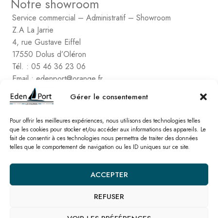
Notre showroom
Service commercial – Administratif – Showroom
Z.A La Jarrie
4, rue Gustave Eiffel
17550 Dolus d’Oléron
Tél. : 05 46 36 23 06
Email : edenport@orange.fr
Contactez Eden Port
Gérer le consentement
Comptabilité
2, rue de Vert-Bois – La Gaconnière
Pour offrir les meilleures expériences, nous utilisons des technologies telles
que les cookies pour stocker et/ou accéder aux informations des appareils. Le
17480 le Château d’Oléon
fait de consentir à ces technologies nous permettra de traiter des données
Tél. : 05 46 47 78 16
telles que le comportement de navigation ou les ID uniques sur ce site.
Email : edenport@orange.fr
ACCEPTER
Nos catalogues
REFUSER
© Eden Port – Site réalisé par l’
agence SEO Linkawa
Mentions légales
Politique de cookies
Plan de site
Nous contacter