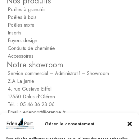
Nos produits
Poêles à granulés
Poêles à bois
Poêles mixte
Inserts
Foyers design
Conduits de cheminée
Accessoires
Notre showroom
Service commercial – Administratif – Showroom
Z.A La Jarrie
4, rue Gustave Eiffel
17550 Dolus d’Oléron
Tél. : 05 46 36 23 06
Email : edenport@orange.fr
Contactez Eden Port
Gérer le consentement
Comptabilité
2, rue de Vert-Bois – La Gaconnière