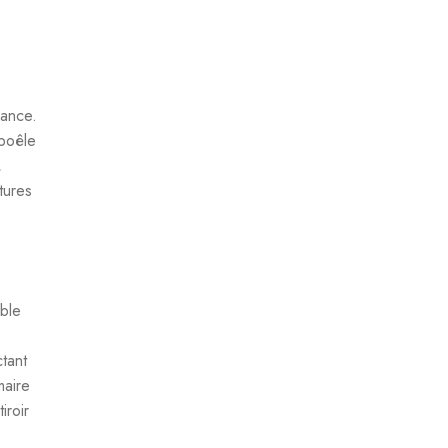
mance.
 poêle
,
tures
ble
tant
maire
iroir