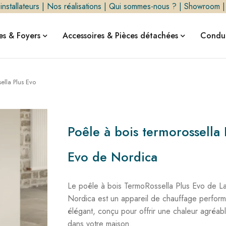
nstallateurs
|
Nos réalisations
|
Qui sommes-nous ?
|
Showroom
s & Foyers
Accessoires & Pièces détachées
Condui
ella Plus Evo
Poêle à bois termorossella 
Evo de Nordica
Le poêle à bois TermoRossella Plus Evo de L
Nordica est un appareil de chauffage perform
élégant, conçu pour offrir une chaleur agréab
dans votre maison.