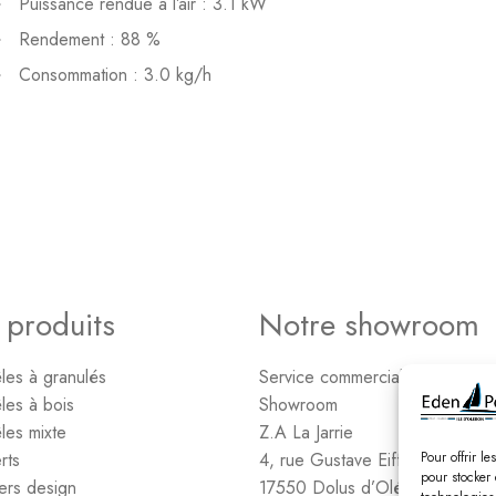
Puissance rendue à l’air : 3.1 kW
Rendement : 88 %
Consommation : 3.0 kg/h
 produits
Notre showroom
les à granulés
Service commercial – Administr
les à bois
Showroom
les mixte
Z.A La Jarrie
rts
4, rue Gustave Eiffel
Pour offrir l
pour stocker 
ers design
17550 Dolus d’Oléron