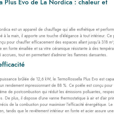
a Plus Evo de La Nordica : chaleur et
dica est un appareil de chauffage qui allie esthétique et perfor
 à la main, il apporte une touche d’élégance à tout intérieur. Ce
nçu pour chauffer efficacement des espaces allant jusqu’à 318 m³
te en fonte émaillée et sa vitre céramique résistante à des tempéra
té accrues, tout en permettant d’admirer les flammes dansantes.
fficacité
puissance brûlée de 12,6 kW, le TermoRossella Plus Evo est capa
nt un rendement impressionnant de 88 %. Ce poêle est conçu pour
ème de postcombustion qui réduit les émissions polluantes, respec
s. De plus, il dispose d’une vanne thermostatique à air et d’air pri
écis de la combustion pour maximiser l’efficacité énergétique. Le t
dien, tandis que le revêtement intérieur en fonte et acier assure une