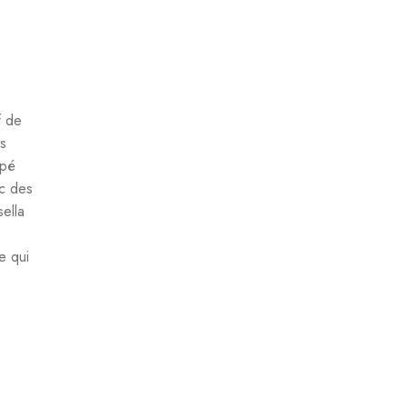
f de
ss
ipé
ec des
ella
e qui