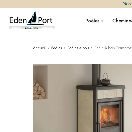
Nos i
Poêles
Cheminée
Accueil
›
Poêles
›
Poêles à bois
›
Poêle à bois Termoross