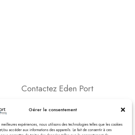
Contactez Eden Port
atif –
Comptabilité
Gérer le consentement
2, rue de Vert-Bois – La Gaconnière
17480 le Château d’Oléon
es meilleures expériences, nous utilisons des technologies telles que les cookies
Tél. : 05 46 47 78 16
et/ou accéder aux informations des appareils. Le fait de consentir à ces
Email : edenport@orange.fr