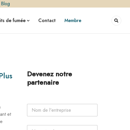
|
Blog
ts de fumée
Contact
Membre
Devenez notre
Plus
partenaire
N
a
o
ant et
m
le
d
*
P
e
l