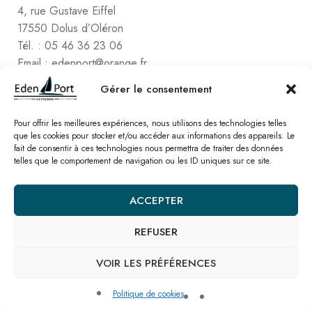
4, rue Gustave Eiffel
17550 Dolus d’Oléron
Tél. : 05 46 36 23 06
Email : edenport@orange.fr
Contactez Eden Port
Gérer le consentement
Comptabilité
2, rue de Vert-Bois – La Gaconnière
Pour offrir les meilleures expériences, nous utilisons des technologies telles
que les cookies pour stocker et/ou accéder aux informations des appareils. Le
17480 le Château d’Oléon
fait de consentir à ces technologies nous permettra de traiter des données
Tél. : 05 46 47 78 16
telles que le comportement de navigation ou les ID uniques sur ce site.
Email : edenport@orange.fr
ACCEPTER
Nos catalogues
REFUSER
© Eden Port – Site réalisé par l’
agence SEO Linkawa
Mentions légales
Politique de cookies
Plan de site
Nous contacter
VOIR LES PRÉFÉRENCES
Politique de cookies