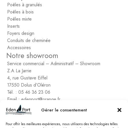
Poêles à granulés
Poêles à bois
Poêles mixte
Inserts
Foyers design
Conduits de cheminée
Accessoires
Notre showroom
Service commercial – Administratif – Showroom
Z.A La Jarrie
4, rue Gustave Eiffel
17550 Dolus d’Oléron
Tél. : 05 46 36 23 06
Email : edenport@orange.fr
Contactez Eden Port
Gérer le consentement
Comptabilité
2, rue de Vert-Bois – La Gaconnière
Pour offrir les meilleures expériences, nous utilisons des technologies telles