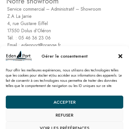
Notre showroom
Service commercial – Administratif – Showroom
Z.A La Jarrie
4, rue Gustave Eiffel
17550 Dolus d’Oléron
Tél. : 05 46 36 23 06
Email : edenport@orange.fr
Contactez Eden Port
Gérer le consentement
Comptabilité
2, rue de Vert-Bois – La Gaconnière
Pour offrir les meilleures expériences, nous utilisons des technologies telles
17480 le Château d’Oléon
que les cookies pour stocker et/ou accéder aux informations des appareils. Le
fait de consentir à ces technologies nous permettra de traiter des données
Tél. : 05 46 47 78 16
telles que le comportement de navigation ou les ID uniques sur ce site.
Email : edenport@orange.fr
ACCEPTER
Nos catalogues
REFUSER
© Eden Port – Site réalisé par l’
agence SEO Linkawa
Mentions légales
Politique de cookies
Plan de site
Nous contacter
VOIR LES PRÉFÉRENCES